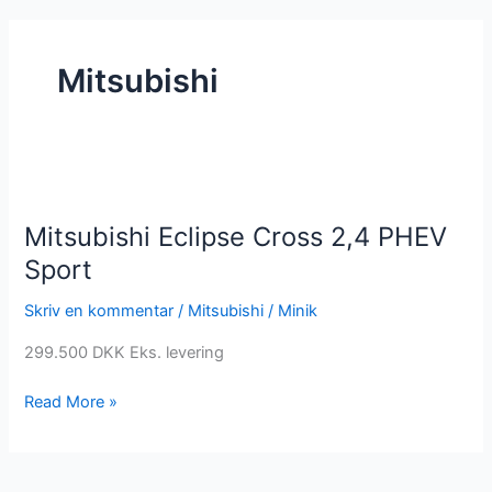
Mitsubishi
Mitsubishi
Eclipse
Mitsubishi Eclipse Cross 2,4 PHEV
Cross
2,4
Sport
PHEV
Skriv en kommentar
/
Mitsubishi
/
Minik
Sport
299.500 DKK Eks. levering
Read More »